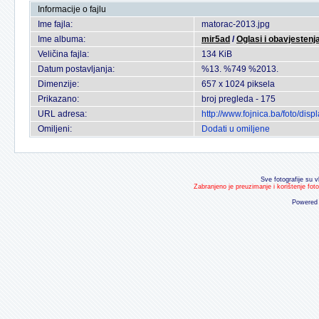
Informacije o fajlu
Ime fajla:
matorac-2013.jpg
Ime albuma:
mir5ad
/
Oglasi i obavjestenj
Veličina fajla:
134 KiB
Datum postavljanja:
%13. %749 %2013.
Dimenzije:
657 x 1024 piksela
Prikazano:
broj pregleda - 175
URL adresa:
http://www.fojnica.ba/foto/di
Omiljeni:
Dodati u omiljene
Sve fotografije su v
Zabranjeno je preuzimanje i korištenje fot
Powered