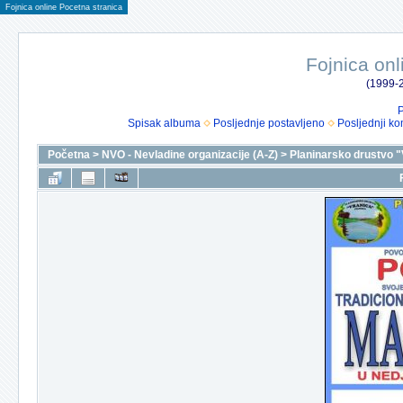
Fojnica online Pocetna stranica
Fojnica onl
(1999-2
P
Spisak albuma
Posljednje postavljeno
Posljednji ko
Početna
>
NVO - Nevladine organizacije (A-Z)
>
Planinarsko drustvo "