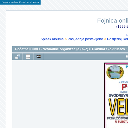
Fojnica online Pocetna stranica
Fojnica onl
(1999-2
P
Spisak albuma
Posljednje postavljeno
Posljednji ko
Početna
>
NVO - Nevladine organizacije (A-Z)
>
Planinarsko drustvo "
F