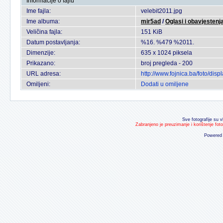
Informacije o fajlu
Ime fajla:
velebit2011.jpg
Ime albuma:
mir5ad
/
Oglasi i obavjestenj
Veličina fajla:
151 KiB
Datum postavljanja:
%16. %479 %2011.
Dimenzije:
635 x 1024 piksela
Prikazano:
broj pregleda - 200
URL adresa:
http://www.fojnica.ba/foto/di
Omiljeni:
Dodati u omiljene
Sve fotografije su v
Zabranjeno je preuzimanje i korištenje fot
Powered