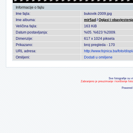
Informacije o fajlu
Ime fajla:
bukovik-2009.jpg
Ime albuma:
mir5ad
/
Oglasi i obavjestenj
Veličina fajla:
163 KiB
Datum postavljanja:
%05. %623 %2009.
Dimenzije:
617 x 1024 piksela
Prikazano:
broj pregleda - 170
URL adresa:
http://www.fojnica.ba/foto/di
Omiljeni:
Dodati u omiljene
Sve fotografije su v
Zabranjeno je preuzimanje i korištenje fot
Powered