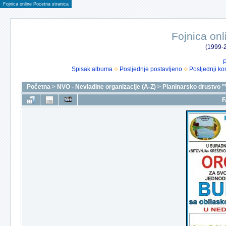
Fojnica online Pocetna stranica
Fojnica onl
(1999-2
P
Spisak albuma
Posljednje postavljeno
Posljednji ko
Početna
>
NVO - Nevladine organizacije (A-Z)
>
Planinarsko drustvo "
F