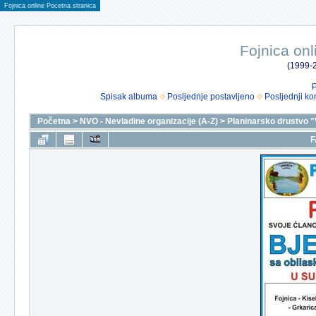
Fojnica online Pocetna stranica
Fojnica onl
(1999-2
P
Spisak albuma
Posljednje postavljeno
Posljednji ko
Početna
>
NVO - Nevladine organizacije (A-Z)
>
Planinarsko drustvo "
F