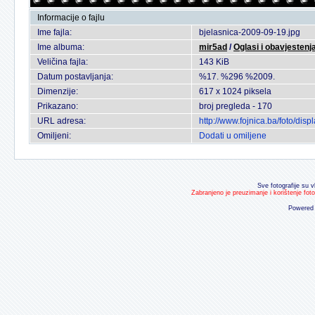
Informacije o fajlu
Ime fajla:
bjelasnica-2009-09-19.jpg
Ime albuma:
mir5ad
/
Oglasi i obavjestenj
Veličina fajla:
143 KiB
Datum postavljanja:
%17. %296 %2009.
Dimenzije:
617 x 1024 piksela
Prikazano:
broj pregleda - 170
URL adresa:
http://www.fojnica.ba/foto/di
Omiljeni:
Dodati u omiljene
Sve fotografije su v
Zabranjeno je preuzimanje i korištenje fot
Powered