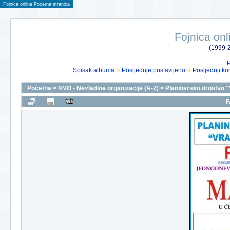
Fojnica online Pocetna stranica
Fojnica onl
(1999-2
P
Spisak albuma
Posljednje postavljeno
Posljednji ko
Početna
>
NVO - Nevladine organizacije (A-Z)
>
Planinarsko drustvo "
F