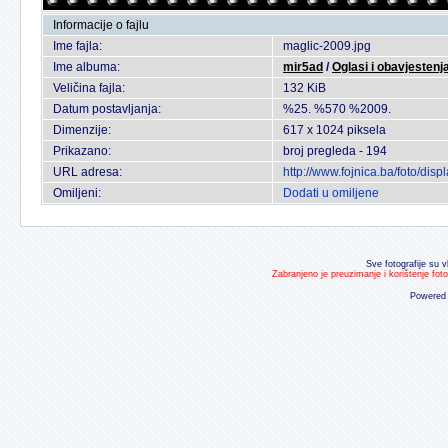
Informacije o fajlu
Ime fajla:
maglic-2009.jpg
Ime albuma:
mir5ad
/
Oglasi i obavjestenj
Veličina fajla:
132 KiB
Datum postavljanja:
%25. %570 %2009.
Dimenzije:
617 x 1024 piksela
Prikazano:
broj pregleda - 194
URL adresa:
http://www.fojnica.ba/foto/di
Omiljeni:
Dodati u omiljene
Sve fotografije su v
Zabranjeno je preuzimanje i korištenje fot
Powered