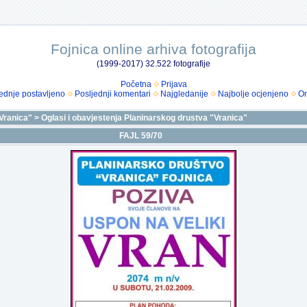
Fojnica online arhiva fotografija
(1999-2017) 32.522 fotografije
Početna
Prijava
ednje postavljeno
Posljednji komentari
Najgledanije
Najbolje ocjenjeno
Om
Vranica"
>
Oglasi i obavjestenja Planinarskog drustva "Vranica"
FAJL 59/70