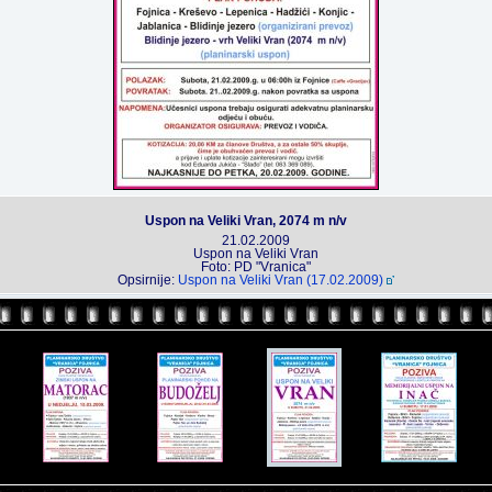
Uspon na Veliki Vran, 2074 m n/v
21.02.2009
Uspon na Veliki Vran
Foto: PD "Vranica"
Opsirnije:
Uspon na Veliki Vran (17.02.2009)