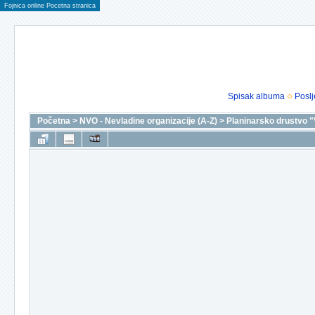
Fojnica online Pocetna stranica
Spisak albuma
Poslj
Početna
>
NVO - Nevladine organizacije (A-Z)
>
Planinarsko drustvo "