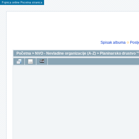
Fojnica online Pocetna stranica
Spisak albuma
Poslj
Početna
>
NVO - Nevladine organizacije (A-Z)
>
Planinarsko drustvo "