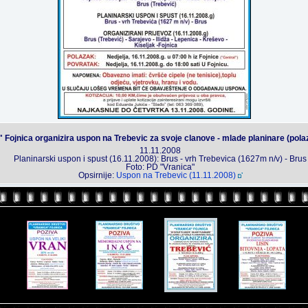
 Fojnica organizira uspon na Trebevic za svoje clanove - mlade planinare (polaz
11.11.2008
Planinarski uspon i spust (16.11.2008): Brus - vrh Trebevica (1627m n/v) - Brus
Foto: PD "Vranica"
Opsirnije:
Uspon na Trebevic (11.11.2008)