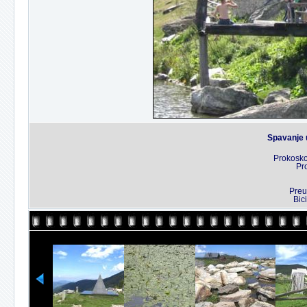
Spavanje 
Prokosko
Pr
Preu
Bic