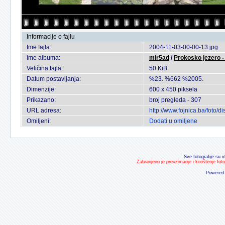
Informacije o fajlu
Ime fajla:
2004-11-03-00-00-13.jpg
Ime albuma:
mir5ad
/
Prokosko jezero - 
Veličina fajla:
50 KiB
Datum postavljanja:
%23. %662 %2005.
Dimenzije:
600 x 450 piksela
Prikazano:
broj pregleda - 307
URL adresa:
http://www.fojnica.ba/foto
Omiljeni:
Dodati u omiljene
Sve fotografije su v
Zabranjeno je preuzimanje i korištenje fot
Powered