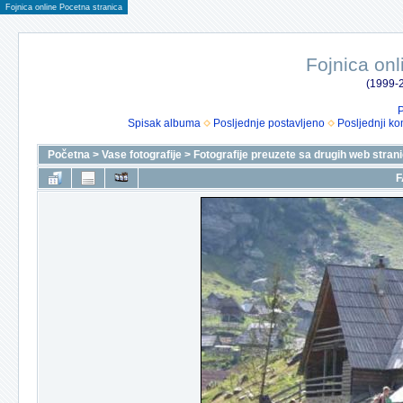
Fojnica online Pocetna stranica
Fojnica onl
(1999-2
P
Spisak albuma
Posljednje postavljeno
Posljednji ko
Početna
>
Vase fotografije
>
Fotografije preuzete sa drugih web stran
F