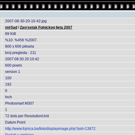
2007-08-30-20-10-42.jpg
mir5ad
/
Zavrsetak Fojnickog ljeta 2007
89 KiB
%10. %456 %2007.
800 x 600 piksela
broj pregleda - 211
2007:08:30 20:10:42
600 pixels
version 1
100
192
0
Inch
Photosmart M307
1
72 dots per ResolutionUnit
Datum Point
http://www.fojnica.ba/foto/displayimage.php?pid=13872