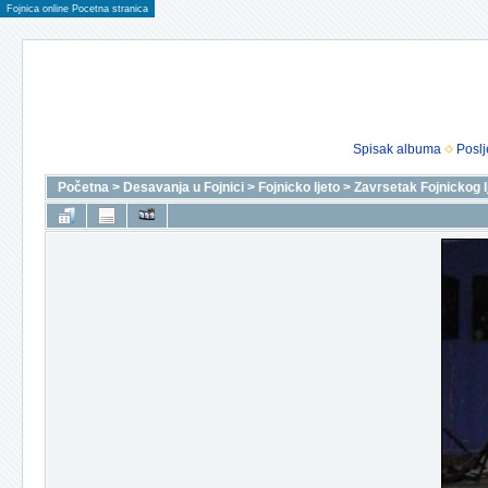
Fojnica online Pocetna stranica
Spisak albuma
Poslj
Početna
>
Desavanja u Fojnici
>
Fojnicko ljeto
>
Zavrsetak Fojnickog l