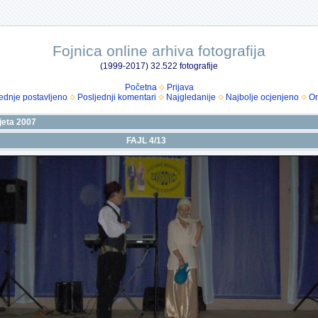
Fojnica online arhiva fotografija
(1999-2017) 32.522 fotografije
Početna
Prijava
ednje postavljeno
Posljednji komentari
Najgledanije
Najbolje ocjenjeno
Om
jeta 2007
FAJL 4/13