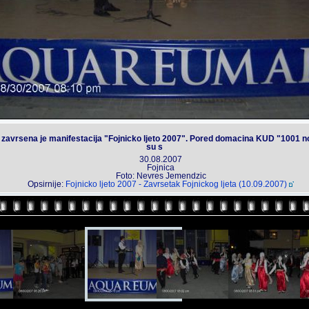
, zavrsena je manifestacija "Fojnicko ljeto 2007". Pored domacina KUD "1001 no
su s
30.08.2007
Fojnica
Foto: Nevres Jemendzic
Opsirnije:
Fojnicko ljeto 2007 - Zavrsetak Fojnickog ljeta (10.09.2007)