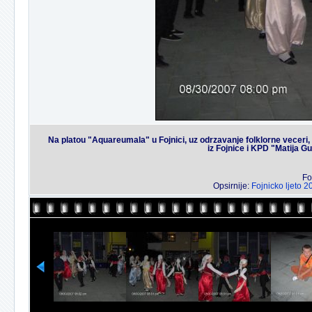
Na platou "Aquareumala" u Fojnici, uz odrzavanje folklorne veceri
iz Fojnice i KPD "Matija G
Fo
Opsirnije:
Fojnicko ljeto 2