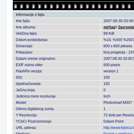
Informacije o fajlu
Ime fajla:
2007-08-30-20-00-
Ime albuma:
mir5ad
/
Zavrsetak
Veličina fajla:
89 KiB
Datum postavljanja:
%10. %455 %2007
Dimenzije:
800 x 600 piksela
Prikazano:
broj pregleda - 19
Datum vreme originalno:
2007:08:30 20:00:
EXIF visina slike:
600 pixels
FlashPix verzija:
version 1
ISO:
100
Izjednačavanje:
192
Jačina boja:
0
Jedinica mere rezolucije:
Inch
Model:
Photosmart M307
Odnos digitalnog zuma:
1
Y Rezolucija:
72 dots per Resolu
YCbCr Pozicioniranje:
Datum Point
URL adresa:
http://www.fojnica