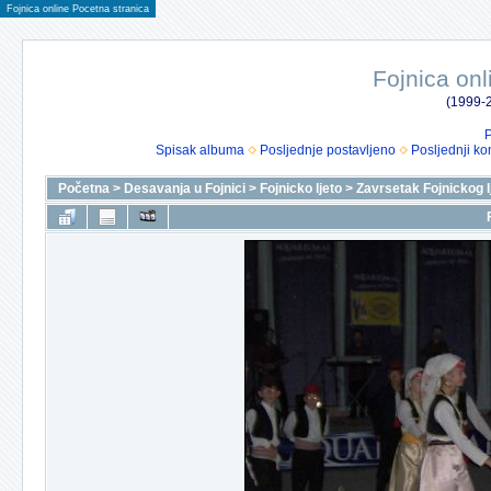
Fojnica online Pocetna stranica
Fojnica onl
(1999-2
P
Spisak albuma
Posljednje postavljeno
Posljednji ko
Početna
>
Desavanja u Fojnici
>
Fojnicko ljeto
>
Zavrsetak Fojnickog l