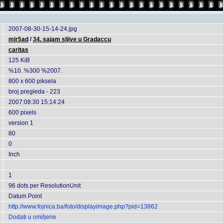
2007-08-30-15-14-24.jpg
mir5ad
/
34. sajam sljive u Gradaccu
caritas
125 KiB
%10. %300 %2007.
800 x 600 piksela
broj pregleda - 223
2007:08:30 15:14:24
600 pixels
version 1
80
0
Inch
1
96 dots per ResolutionUnit
Datum Point
http://www.fojnica.ba/foto/displayimage.php?pid=13862
Dodati u omiljene