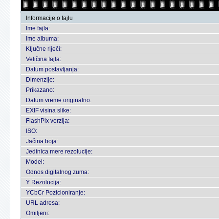
Informacije o fajlu
Ime fajla:
Ime albuma:
Ključne riječi:
Veličina fajla:
Datum postavljanja:
Dimenzije:
Prikazano:
Datum vreme originalno:
EXIF visina slike:
FlashPix verzija:
ISO:
Jačina boja:
Jedinica mere rezolucije:
Model:
Odnos digitalnog zuma:
Y Rezolucija:
YCbCr Pozicioniranje:
URL adresa:
Omiljeni: