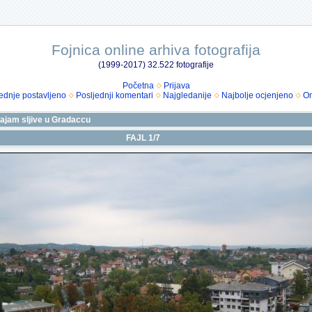
Fojnica online arhiva fotografija
(1999-2017) 32.522 fotografije
Početna
Prijava
ednje postavljeno
Posljednji komentari
Najgledanije
Najbolje ocjenjeno
Om
sajam sljive u Gradaccu
FAJL 1/7