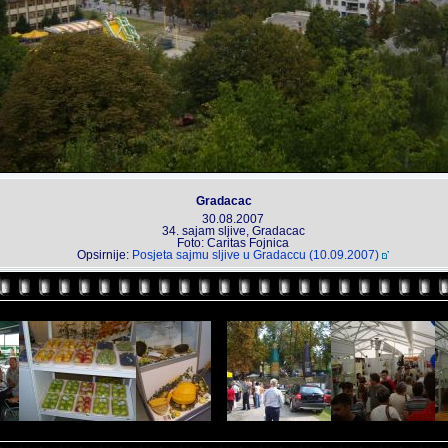
Gradacac
30.08.2007
34. sajam sljive, Gradacac
Foto: Caritas Fojnica
Opsirnije:
Posjeta sajmu sljive u Gradaccu (10.09.2007)