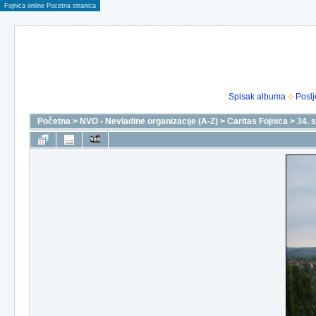
Fojnica online Pocetna stranica
Spisak albuma
Poslj
Početna
>
NVO - Nevladine organizacije (A-Z)
>
Caritas Fojnica
>
34. 