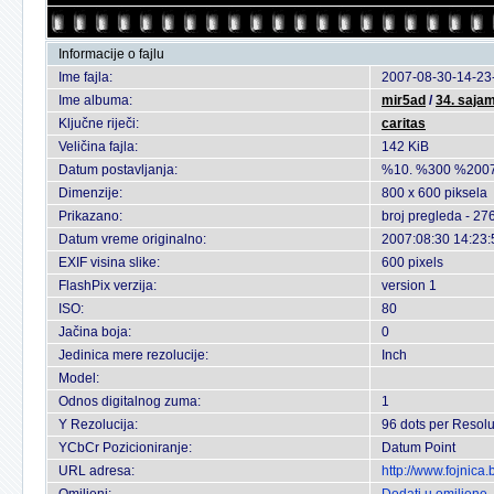
Informacije o fajlu
Ime fajla:
2007-08-30-14-23-
Ime albuma:
mir5ad
/
34. sajam
Ključne riječi:
caritas
Veličina fajla:
142 KiB
Datum postavljanja:
%10. %300 %2007
Dimenzije:
800 x 600 piksela
Prikazano:
broj pregleda - 27
Datum vreme originalno:
2007:08:30 14:23:
EXIF visina slike:
600 pixels
FlashPix verzija:
version 1
ISO:
80
Jačina boja:
0
Jedinica mere rezolucije:
Inch
Model:
Odnos digitalnog zuma:
1
Y Rezolucija:
96 dots per Resolu
YCbCr Pozicioniranje:
Datum Point
URL adresa:
http://www.fojnica