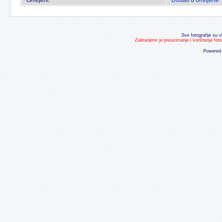
Omiljeni:
Dodati u omiljene
Sve fotografije su v
Zabranjeno je preuzimanje i korištenje fot
Powered