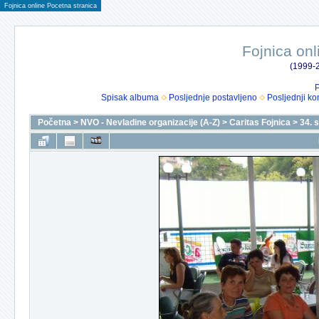
Fojnica online Pocetna stranica
Fojnica onl
(1999-2
P
Spisak albuma
Posljednje postavljeno
Posljednji ko
Početna
>
NVO - Nevladine organizacije (A-Z)
>
Caritas Fojnica
>
34. 