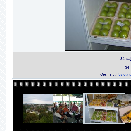
34. sa
34.
Opsirnije:
Posjeta 