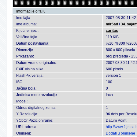
Informacije o fajlu
Ime fajla:
2007-08-30-11-42-
Ime albuma:
mir5ad
/
34. sajam
Ključne riječi:
caritas
Veličina fajla:
119 KiB
Datum postavljanja:
%10. %300 %2007
Dimenzije:
800 x 600 piksela
Prikazano:
broj pregleda - 25
Datum vreme originalno:
2007:08:30 11:42:
EXIF visina slike:
600 pixels
FlashPix verzija:
version 1
ISO:
100
Jačina boja:
0
Jedinica mere rezolucije:
Inch
Model:
Odnos digitalnog zuma:
1
Y Rezolucija:
96 dots per Resolu
YCbCr Pozicioniranje:
Datum Point
URL adresa:
http://www.fojnica
Omiljeni:
Dodati u omiljene