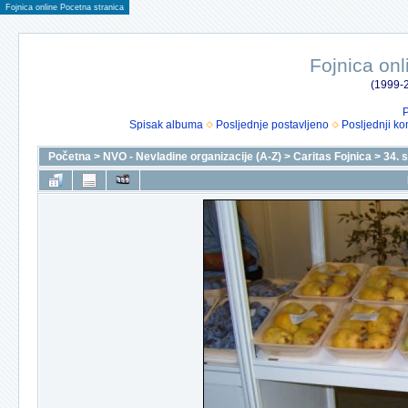
Fojnica online Pocetna stranica
Fojnica onl
(1999-2
P
Spisak albuma
Posljednje postavljeno
Posljednji ko
Početna
>
NVO - Nevladine organizacije (A-Z)
>
Caritas Fojnica
>
34. 