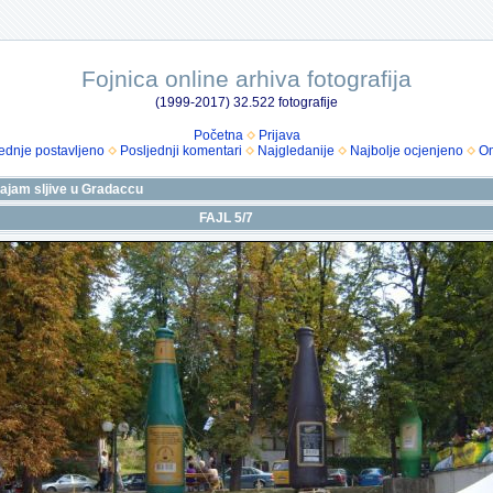
Fojnica online arhiva fotografija
(1999-2017) 32.522 fotografije
Početna
Prijava
ednje postavljeno
Posljednji komentari
Najgledanije
Najbolje ocjenjeno
Om
sajam sljive u Gradaccu
FAJL 5/7