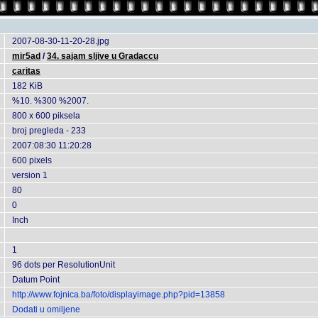
2007-08-30-11-20-28.jpg
mir5ad
/
34. sajam sljive u Gradaccu
caritas
182 KiB
%10. %300 %2007.
800 x 600 piksela
broj pregleda - 233
2007:08:30 11:20:28
600 pixels
version 1
80
0
Inch
1
96 dots per ResolutionUnit
Datum Point
http://www.fojnica.ba/foto/displayimage.php?pid=13858
Dodati u omiljene