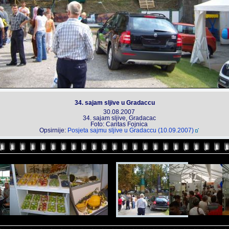
34. sajam sljive u Gradaccu
30.08.2007
34. sajam sljive, Gradacac
Foto: Caritas Fojnica
Opsirnije:
Posjeta sajmu sljive u Gradaccu (10.09.2007)