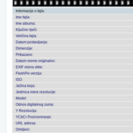
Informacije o fajlu
Ime fajla:
Ime albuma:
Ključne riječi:
Veličina fajla:
Datum postavljanja:
Dimenzije:
Prikazano:
Datum vreme originalno:
EXIF visina slike:
FlashPix verzija:
ISO:
Jačina boja:
Jedinica mere rezolucije:
Model:
Odnos digitalnog zuma:
Y Rezolucija:
YCbCr Pozicioniranje:
URL adresa:
Omiljeni: