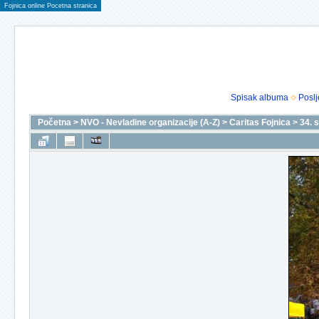
Fojnica online Pocetna stranica
Spisak albuma
Poslj
Početna
>
NVO - Nevladine organizacije (A-Z)
>
Caritas Fojnica
>
34. 