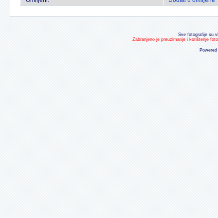
Omiljeni:
Dodati u omiljene
Sve fotografije su v
Zabranjeno je preuzimanje i korištenje fot
Powered