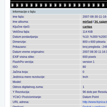
Informacije o fajlu
Ime fajla:
2007-08-30-11-16-
Ime albuma:
mir5ad
/
34. sajam
Ključne riječi:
caritas
Veličina fajla:
114 KiB
Datum postavljanja:
%10. %300 %2007
Dimenzije:
800 x 600 piksela
Prikazano:
broj pregleda - 24
Datum vreme originalno:
2007:08:30 11:16:
EXIF visina slike:
600 pixels
FlashPix verzija:
version 1
ISO:
80
Jačina boja:
0
Jedinica mere rezolucije:
Inch
Model:
Odnos digitalnog zuma:
1
Y Rezolucija:
96 dots per Resolu
YCbCr Pozicioniranje:
Datum Point
URL adresa:
http://www.fojnica