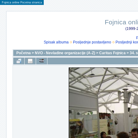
Fojnica online Pocetna stranica
Fojnica onl
(1999-2
P
Spisak albuma
Posljednje postavljeno
Posljednji ko
Početna
>
NVO - Nevladine organizacije (A-Z)
>
Caritas Fojnica
>
34. 