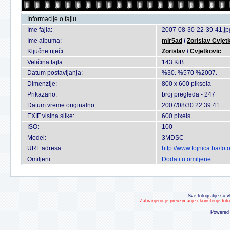
Informacije o fajlu
Ime fajla:
2007-08-30-22-39-41.jp
Ime albuma:
mir5ad
/
Zorislav Cvjetk
Ključne riječi:
Zorislav
/
Cvjetkovic
Veličina fajla:
143 KiB
Datum postavljanja:
%30. %570 %2007.
Dimenzije:
800 x 600 piksela
Prikazano:
broj pregleda - 247
Datum vreme originalno:
2007/08/30 22:39:41
EXIF visina slike:
600 pixels
ISO:
100
Model:
3MDSC
URL adresa:
http://www.fojnica.ba/f
Omiljeni:
Dodati u omiljene
Sve fotografije su v
Zabranjeno je preuzimanje i korištenje fot
Powered