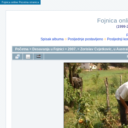
Fojnica online Pocetna stranica
Fojnica onl
(1999-2
P
Spisak albuma
Posljednje postavljeno
Posljednji ko
Početna
>
Desavanja u Fojnici
>
2007.
>
Zorislav Cvjetkovic, u Austral