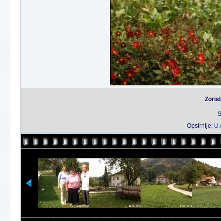
Zoris
S
Opsirnije:
U 