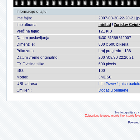
Informacije o fajlu
Ime fajla:
2007-08-30-22-20-21.jp
Ime albuma:
mir5ad
/
Zorislav Cvjetk
Veličina fajla:
121 KiB
Datum postavljanja:
%30. %569 %2007.
Dimenzije:
800 x 600 piksela
Prikazano:
broj pregleda - 186
Datum vreme originalno:
2007/08/30 22:20:21
EXIF visina slike:
600 pixels
ISO:
100
Model:
3MDSC
URL adresa:
http://www.fojnica.ba/f
Omiljeni:
Dodati u omiljene
Sve fotografije su v
Zabranjeno je preuzimanje i korištenje fot
Powered