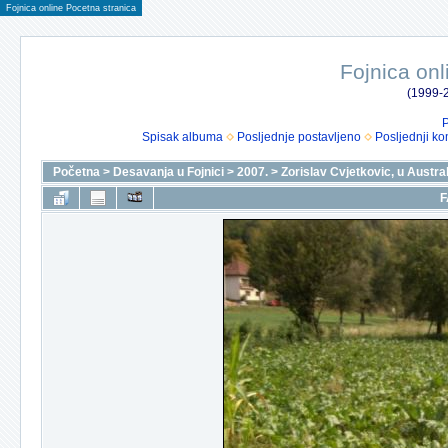
Fojnica online Pocetna stranica
Fojnica onl
(1999-2
P
Spisak albuma
Posljednje postavljeno
Posljednji ko
Početna
>
Desavanja u Fojnici
>
2007.
>
Zorislav Cvjetkovic, u Austral
F