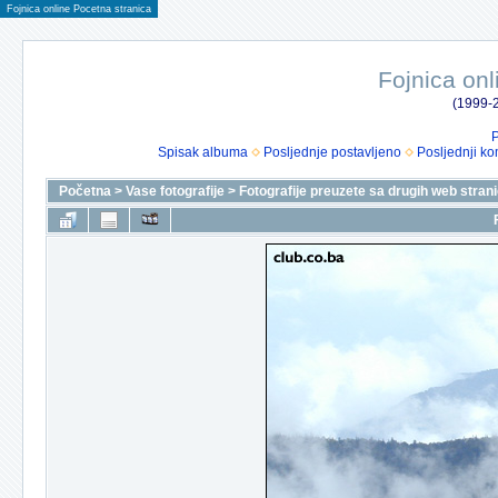
Fojnica online Pocetna stranica
Fojnica onl
(1999-2
P
Spisak albuma
Posljednje postavljeno
Posljednji ko
Početna
>
Vase fotografije
>
Fotografije preuzete sa drugih web stran