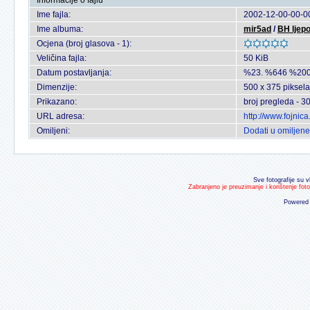
Informacije o fajlu
Ime fajla:
2002-12-00-00-00
Ime albuma:
mir5ad
/
BH ljepo
Ocjena (broj glasova - 1):
Veličina fajla:
50 KiB
Datum postavljanja:
%23. %646 %200
Dimenzije:
500 x 375 piksela
Prikazano:
broj pregleda - 3
URL adresa:
http://www.fojnic
Omiljeni:
Dodati u omiljene
Sve fotografije su v
Zabranjeno je preuzimanje i korištenje fot
Powered