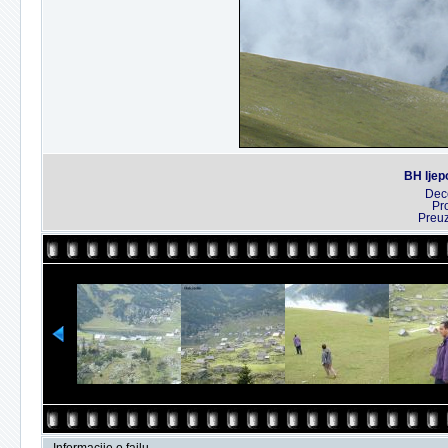
BH ljep
Dec
Pr
Preu