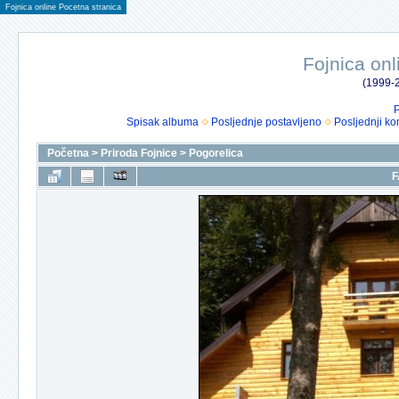
Fojnica online Pocetna stranica
Fojnica onl
(1999-2
P
Spisak albuma
Posljednje postavljeno
Posljednji ko
Početna
>
Priroda Fojnice
>
Pogorelica
F