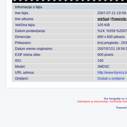
Informacije o fajlu
Ime fajla:
2007-07-21-19-59-
Ime albuma:
mir5ad
/
Pogorelic
Veličina fajla:
105 KiB
Datum postavljanja:
%24. %559 %2007
Dimenzije:
800 x 600 piksela
Prikazano:
broj pregleda - 203
Datum vreme originalno:
2007/07/21 19:59:
EXIF visina slike:
600 pixels
ISO:
100
Model:
3MDSC
URL adresa:
http://www.fojnica
Omiljeni:
Dodati u omiljene
Sve fotografije su v
Zabranjeno je preuzimanje i korištenje fot
Powered