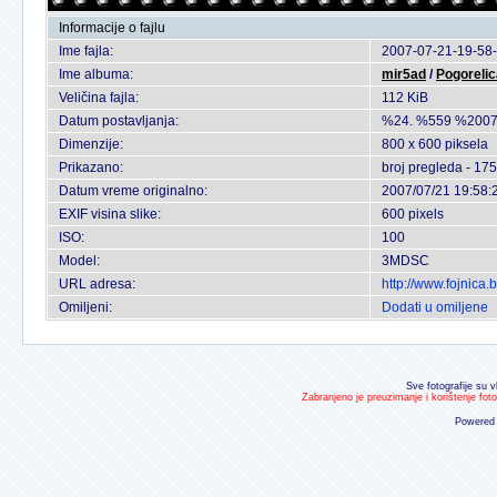
Informacije o fajlu
Ime fajla:
2007-07-21-19-58-
Ime albuma:
mir5ad
/
Pogorelic
Veličina fajla:
112 KiB
Datum postavljanja:
%24. %559 %2007
Dimenzije:
800 x 600 piksela
Prikazano:
broj pregleda - 175
Datum vreme originalno:
2007/07/21 19:58:
EXIF visina slike:
600 pixels
ISO:
100
Model:
3MDSC
URL adresa:
http://www.fojnica
Omiljeni:
Dodati u omiljene
Sve fotografije su v
Zabranjeno je preuzimanje i korištenje fot
Powered