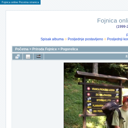
Fojnica online Pocetna stranica
Fojnica onl
(1999-2
P
Spisak albuma
Posljednje postavljeno
Posljednji ko
Početna
>
Priroda Fojnice
>
Pogorelica
F