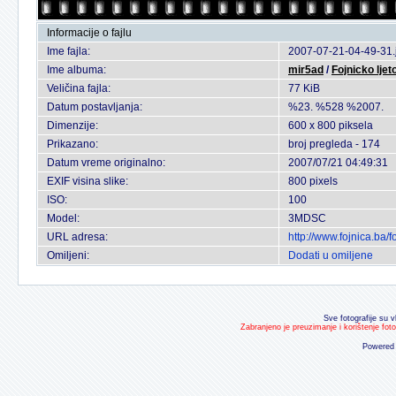
Informacije o fajlu
Ime fajla:
2007-07-21-04-49-31.
Ime albuma:
mir5ad
/
Fojnicko ljet
Veličina fajla:
77 KiB
Datum postavljanja:
%23. %528 %2007.
Dimenzije:
600 x 800 piksela
Prikazano:
broj pregleda - 174
Datum vreme originalno:
2007/07/21 04:49:31
EXIF visina slike:
800 pixels
ISO:
100
Model:
3MDSC
URL adresa:
http://www.fojnica.ba
Omiljeni:
Dodati u omiljene
Sve fotografije su v
Zabranjeno je preuzimanje i korištenje fot
Powered