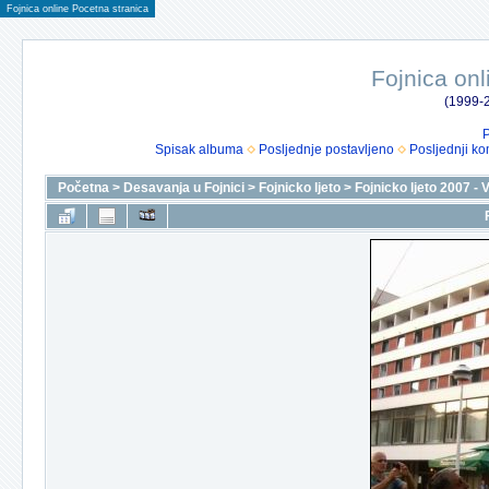
Fojnica online Pocetna stranica
Fojnica onl
(1999-2
P
Spisak albuma
Posljednje postavljeno
Posljednji ko
Početna
>
Desavanja u Fojnici
>
Fojnicko ljeto
>
Fojnicko ljeto 2007 - 