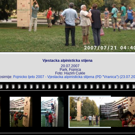
Vjestacka alpinisticka stijena
20.07.2007
Park, Fojnica
Foto: Hazim Cukle
sirnije:
Fojnicko ljeto 2007 - Vjestacka alpinisticka stijena (PD "Vranica") (23.07.2