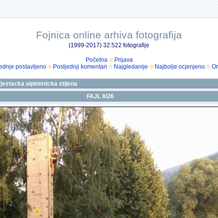
Fojnica online arhiva fotografija
(1999-2017) 32.522 fotografije
Početna
Prijava
ednje postavljeno
Posljednji komentari
Najgledanije
Najbolje ocjenjeno
Om
Vjestacka alpinisticka stijena
FAJL 8/26