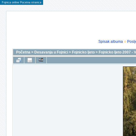
Fojnica online Pocetna stranica
Spisak albuma
Poslj
Početna
>
Desavanja u Fojnici
>
Fojnicko ljeto
>
Fojnicko ljeto 2007 - 