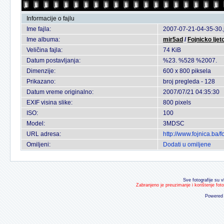
Informacije o fajlu
Ime fajla:
2007-07-21-04-35-30.
Ime albuma:
mir5ad
/
Fojnicko ljet
Veličina fajla:
74 KiB
Datum postavljanja:
%23. %528 %2007.
Dimenzije:
600 x 800 piksela
Prikazano:
broj pregleda - 128
Datum vreme originalno:
2007/07/21 04:35:30
EXIF visina slike:
800 pixels
ISO:
100
Model:
3MDSC
URL adresa:
http://www.fojnica.ba
Omiljeni:
Dodati u omiljene
Sve fotografije su v
Zabranjeno je preuzimanje i korištenje fot
Powered