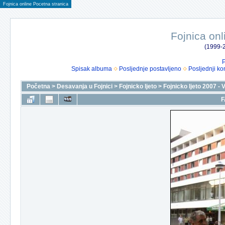
Fojnica online Pocetna stranica
Fojnica onl
(1999-2
P
Spisak albuma
Posljednje postavljeno
Posljednji ko
Početna
>
Desavanja u Fojnici
>
Fojnicko ljeto
>
Fojnicko ljeto 2007 - 
F