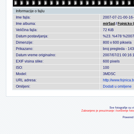
Informacije o fajlu
Ime fajla:
2007-07-21-00-16-
Ime albuma:
mir5ad
/
Fojnicko l
Veličina fajla:
72 KiB
Datum postavljanja:
%23. %478 %2007
Dimenzije:
800 x 600 piksela
Prikazano:
broj pregleda - 143
Datum vreme originalno:
2007/07/21 00:16:
EXIF visina slike:
600 pixels
ISO:
100
Model:
3MDSC
URL adresa:
http://www.fojnica
Omiljeni:
Dodati u omiljene
Sve fotografije su v
Zabranjeno je preuzimanje i korištenje fot
Powered