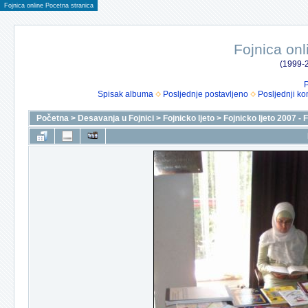
Fojnica online Pocetna stranica
Fojnica onl
(1999-2
P
Spisak albuma
Posljednje postavljeno
Posljednji ko
Početna
>
Desavanja u Fojnici
>
Fojnicko ljeto
>
Fojnicko ljeto 2007 - 