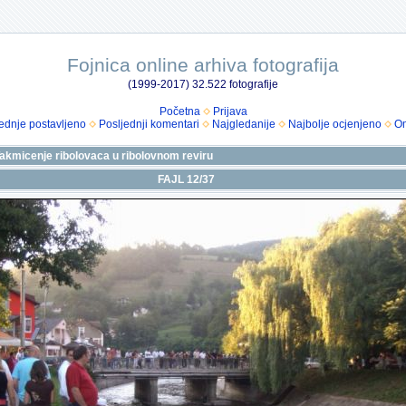
Fojnica online arhiva fotografija
(1999-2017) 32.522 fotografije
Početna
Prijava
ednje postavljeno
Posljednji komentari
Najgledanije
Najbolje ocjenjeno
Om
 Takmicenje ribolovaca u ribolovnom reviru
FAJL 12/37