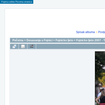
Fojnica online Pocetna stranica
Spisak albuma
Poslj
Početna
>
Desavanja u Fojnici
>
Fojnicko ljeto
>
Fojnicko ljeto 2007 -