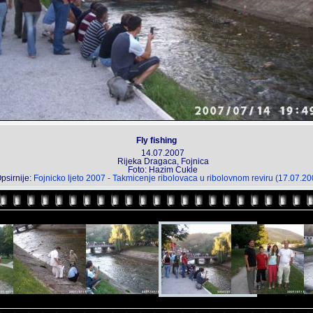
Fly fishing
14.07.2007
Rijeka Dragaca, Fojnica
Foto: Hazim Cukle
psirnije:
Fojnicko ljeto 2007 - Takmicenje ribolovaca u ribolovnom reviru (17.07.20