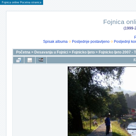
Fojnica online Pocetna stranica
Fojnica onl
(1999-2
P
Spisak albuma
Posljednje postavljeno
Posljednji ko
Početna
>
Desavanja u Fojnici
>
Fojnicko ljeto
>
Fojnicko ljeto 2007 -
F