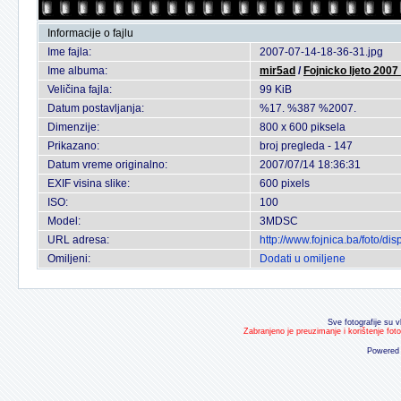
Informacije o fajlu
Ime fajla:
2007-07-14-18-36-31.jpg
Ime albuma:
mir5ad
/
Fojnicko ljeto 2007
Veličina fajla:
99 KiB
Datum postavljanja:
%17. %387 %2007.
Dimenzije:
800 x 600 piksela
Prikazano:
broj pregleda - 147
Datum vreme originalno:
2007/07/14 18:36:31
EXIF visina slike:
600 pixels
ISO:
100
Model:
3MDSC
URL adresa:
http://www.fojnica.ba/foto/
Omiljeni:
Dodati u omiljene
Sve fotografije su v
Zabranjeno je preuzimanje i korištenje fot
Powered