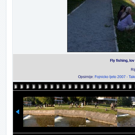
Fly fishing, l
Ri
Opsirnije:
Fojnicko ljeto 2007 - Ta