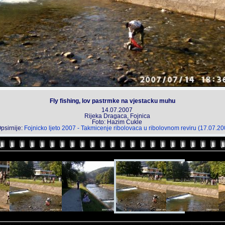
Fly fishing, lov pastrmke na vjestacku muhu
14.07.2007
Rijeka Dragaca, Fojnica
Foto: Hazim Cukle
psirnije:
Fojnicko ljeto 2007 - Takmicenje ribolovaca u ribolovnom reviru (17.07.20