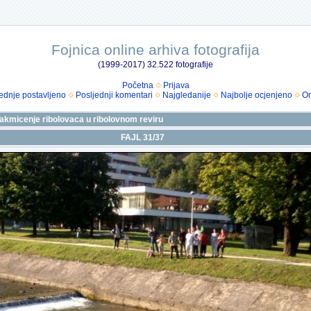
Fojnica online arhiva fotografija
(1999-2017) 32.522 fotografije
Početna
Prijava
ednje postavljeno
Posljednji komentari
Najgledanije
Najbolje ocjenjeno
Om
 Takmicenje ribolovaca u ribolovnom reviru
FAJL 31/37