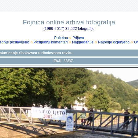
Fojnica online arhiva fotografija
(1999-2017) 32.522 fotografije
Početna
Prijava
ednje postavljeno
Posljednji komentari
Najgledanije
Najbolje ocjenjeno
Om
 Takmicenje ribolovaca u ribolovnom reviru
FAJL 33/37