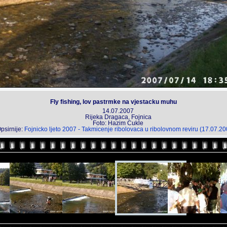
Fly fishing, lov pastrmke na vjestacku muhu
14.07.2007
Rijeka Dragaca, Fojnica
Foto: Hazim Cukle
psirnije:
Fojnicko ljeto 2007 - Takmicenje ribolovaca u ribolovnom reviru (17.07.20