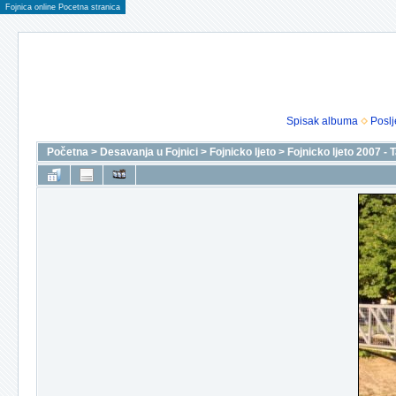
Fojnica online Pocetna stranica
Spisak albuma
Poslj
Početna
>
Desavanja u Fojnici
>
Fojnicko ljeto
>
Fojnicko ljeto 2007 -