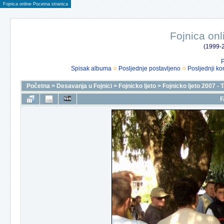
Fojnica online Pocetna stranica
Fojnica onl
(1999-2
P
Spisak albuma
Posljednje postavljeno
Posljednji ko
Početna
>
Desavanja u Fojnici
>
Fojnicko ljeto
>
Fojnicko ljeto 2007 -
F