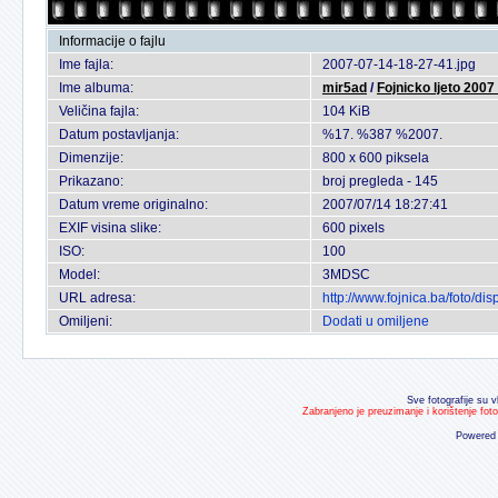
Informacije o fajlu
Ime fajla:
2007-07-14-18-27-41.jpg
Ime albuma:
mir5ad
/
Fojnicko ljeto 2007
Veličina fajla:
104 KiB
Datum postavljanja:
%17. %387 %2007.
Dimenzije:
800 x 600 piksela
Prikazano:
broj pregleda - 145
Datum vreme originalno:
2007/07/14 18:27:41
EXIF visina slike:
600 pixels
ISO:
100
Model:
3MDSC
URL adresa:
http://www.fojnica.ba/foto/
Omiljeni:
Dodati u omiljene
Sve fotografije su v
Zabranjeno je preuzimanje i korištenje fot
Powered