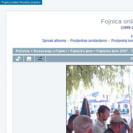
Fojnica online Pocetna stranica
Fojnica onl
(1999-2
P
Spisak albuma
Posljednje postavljeno
Posljednji ko
Početna
>
Desavanja u Fojnici
>
Fojnicko ljeto
>
Fojnicko ljeto 2007 -
F