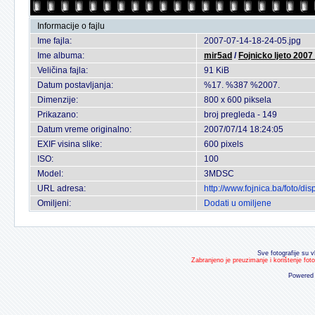
Informacije o fajlu
Ime fajla:
2007-07-14-18-24-05.jpg
Ime albuma:
mir5ad
/
Fojnicko ljeto 2007
Veličina fajla:
91 KiB
Datum postavljanja:
%17. %387 %2007.
Dimenzije:
800 x 600 piksela
Prikazano:
broj pregleda - 149
Datum vreme originalno:
2007/07/14 18:24:05
EXIF visina slike:
600 pixels
ISO:
100
Model:
3MDSC
URL adresa:
http://www.fojnica.ba/foto/
Omiljeni:
Dodati u omiljene
Sve fotografije su v
Zabranjeno je preuzimanje i korištenje fot
Powered