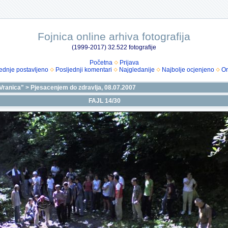
Fojnica online arhiva fotografija
(1999-2017) 32.522 fotografije
Početna
Prijava
ednje postavljeno
Posljednji komentari
Najgledanije
Najbolje ocjenjeno
Om
Vranica"
>
Pjesacenjem do zdravlja, 08.07.2007
FAJL 14/30