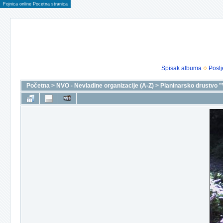
Fojnica online Pocetna stranica
Spisak albuma
Poslj
Početna
>
NVO - Nevladine organizacije (A-Z)
>
Planinarsko drustvo "