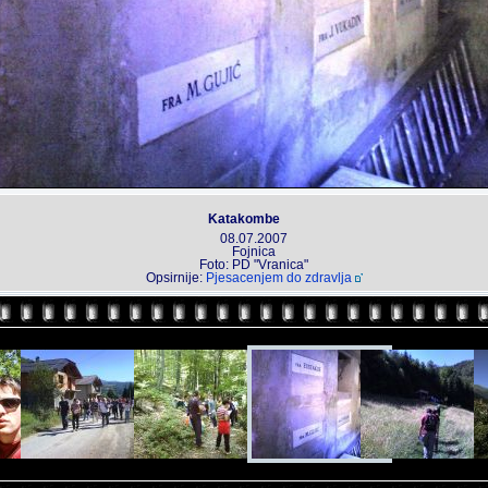
Katakombe
08.07.2007
Fojnica
Foto: PD "Vranica"
Opsirnije:
Pjesacenjem do zdravlja