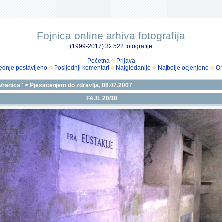
Fojnica online arhiva fotografija
(1999-2017) 32.522 fotografije
Početna
Prijava
ednje postavljeno
Posljednji komentari
Najgledanije
Najbolje ocjenjeno
Om
Vranica"
>
Pjesacenjem do zdravlja, 08.07.2007
FAJL 20/30