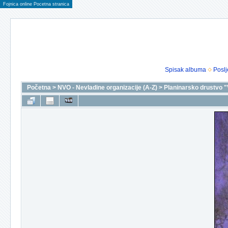
Fojnica online Pocetna stranica
Spisak albuma
Poslj
Početna
>
NVO - Nevladine organizacije (A-Z)
>
Planinarsko drustvo "