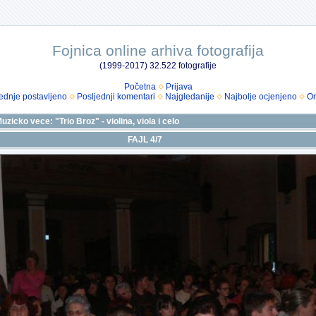
Fojnica online arhiva fotografija
(1999-2017) 32.522 fotografije
Početna
Prijava
ednje postavljeno
Posljednji komentari
Najgledanije
Najbolje ocjenjeno
Om
uzicko vece: "Trio Broz" - violina, viola i celo
FAJL 4/7