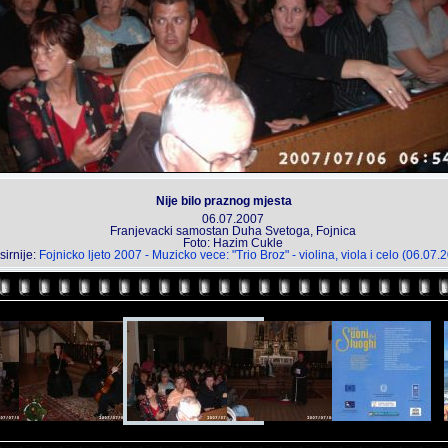
Nije bilo praznog mjesta
06.07.2007
Franjevacki samostan Duha Svetoga, Fojnica
Foto: Hazim Cukle
sirnije:
Fojnicko ljeto 2007 - Muzicko vece: "Trio Broz" - violina, viola i celo (06.07.