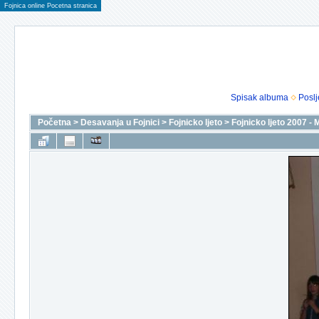
Fojnica online Pocetna stranica
Spisak albuma
Poslj
Početna
>
Desavanja u Fojnici
>
Fojnicko ljeto
>
Fojnicko ljeto 2007 - M