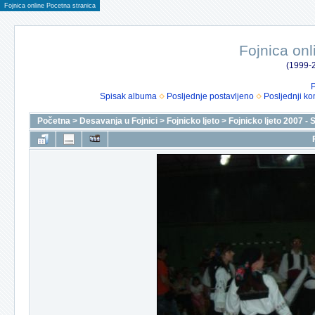
Fojnica online Pocetna stranica
Fojnica onl
(1999-2
P
Spisak albuma
Posljednje postavljeno
Posljednji ko
Početna
>
Desavanja u Fojnici
>
Fojnicko ljeto
>
Fojnicko ljeto 2007 - 