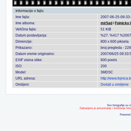
Informacije o fajlu
Ime fajla:
2007-06-25-09-33-
Ime albuma:
mir5ad
/
Fojnicko 
Veličina fajla:
51 KiB
Datum postavljanja:
%27. %417 %2007
Dimenzije:
800 x 600 piksela
Prikazano:
broj pregleda - 228
Datum vreme originalno:
2007/06/25 09:33:
EXIF visina slike:
600 pixels
ISO:
200
Model:
3MDSC
URL adresa:
http://www.fojnica
Omiljeni:
Dodati u omiljene
Sve fotografije su v
Zabranjeno je preuzimanje i korištenje fot
Powered