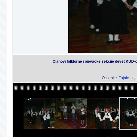
Clanovi folklorne i pjevacke sekcije devet KUD-o
Opsirnije:
Fojnicko lj