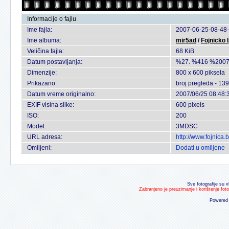
Informacije o fajlu
Ime fajla:
2007-06-25-08-48-
Ime albuma:
mir5ad
/
Fojnicko 
Veličina fajla:
68 KiB
Datum postavljanja:
%27. %416 %2007
Dimenzije:
800 x 600 piksela
Prikazano:
broj pregleda - 139
Datum vreme originalno:
2007/06/25 08:48:
EXIF visina slike:
600 pixels
ISO:
200
Model:
3MDSC
URL adresa:
http://www.fojnica
Omiljeni:
Dodati u omiljene
Sve fotografije su v
Zabranjeno je preuzimanje i korištenje fot
Powered