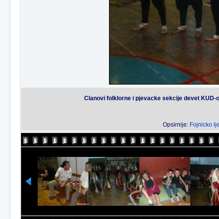
Clanovi folklorne i pjevacke sekcije devet KUD-o
Opsirnije:
Fojnicko lj