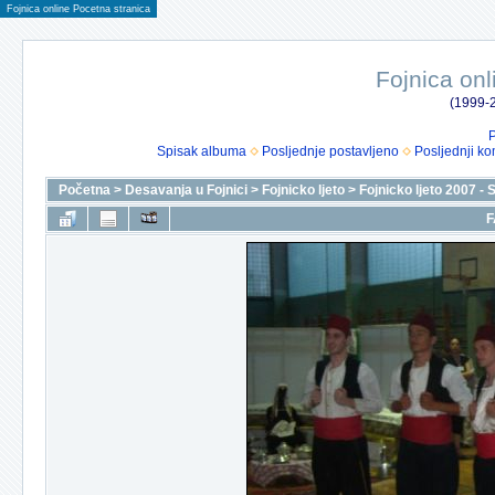
Fojnica online Pocetna stranica
Fojnica onl
(1999-2
P
Spisak albuma
Posljednje postavljeno
Posljednji ko
Početna
>
Desavanja u Fojnici
>
Fojnicko ljeto
>
Fojnicko ljeto 2007 - 
F