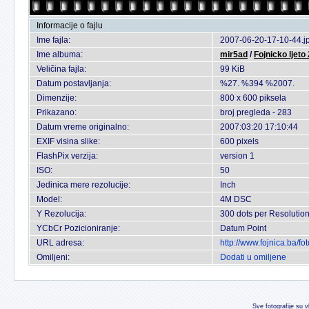
Informacije o fajlu
Ime fajla:
2007-06-20-17-10-44.j
Ime albuma:
mir5ad
/
Fojnicko ljeto
Veličina fajla:
99 KiB
Datum postavljanja:
%27. %394 %2007.
Dimenzije:
800 x 600 piksela
Prikazano:
broj pregleda - 283
Datum vreme originalno:
2007:03:20 17:10:44
EXIF visina slike:
600 pixels
FlashPix verzija:
version 1
ISO:
50
Jedinica mere rezolucije:
Inch
Model:
4M DSC
Y Rezolucija:
300 dots per Resolutio
YCbCr Pozicioniranje:
Datum Point
URL adresa:
http://www.fojnica.ba/
Omiljeni:
Dodati u omiljene
Sve fotografije su v