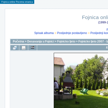
Fojnica online Pocetna stranica
Fojnica onl
(1999-2
P
Spisak albuma
Posljednje postavljeno
Posljednji ko
Početna
>
Desavanja u Fojnici
>
Fojnicko ljeto
>
Fojnicko ljeto 2007 - 
F