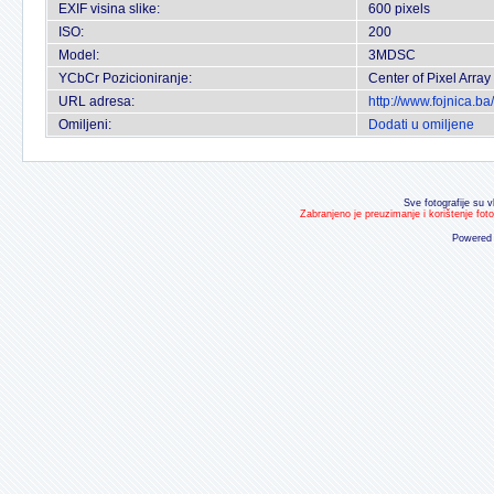
EXIF visina slike:
600 pixels
ISO:
200
Model:
3MDSC
YCbCr Pozicioniranje:
Center of Pixel Array
URL adresa:
http://www.fojnica.b
Omiljeni:
Dodati u omiljene
Sve fotografije su v
Zabranjeno je preuzimanje i korištenje fot
Powered