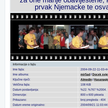
prvak Njemacke te osva
Informacije o fajlu
Ime fajla:
2004-09-22-11-03-44
Ime albuma:
mir5ad
/
Docek svje
Ključne riječi:
Almedin
/
Hasanagi
Veličina fajla:
108 KiB
Datum postavljanja:
%22. %767 %2004.
Dimenzije:
800 x 600 piksela
Prikazano:
broj pregleda - 404
Datum vreme originalno:
2004/09/21 11:03:44