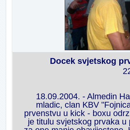
Docek svjetskog pr
2
18.09.2004. - Almedin Ha
mladic, clan KBV "Fojnic
prvenstvu u kick - boxu odr
je titulu svjetskog prvaka u
za one manje obavijestene, 