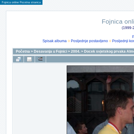
Fojnica online Pocetna stranica
Fojnica onl
(1999-2
P
Spisak albuma
Posljednje postavljeno
Posljednji ko
Početna
>
Desavanja u Fojnici
>
2004.
>
Docek svjetskog prvaka Alm