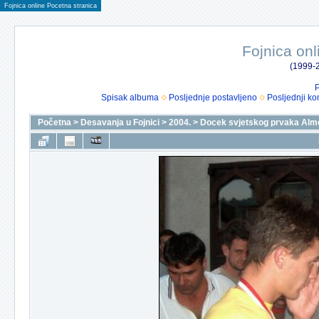
Fojnica online Pocetna stranica
Fojnica onl
(1999-2
P
Spisak albuma
Posljednje postavljeno
Posljednji ko
Početna
>
Desavanja u Fojnici
>
2004.
>
Docek svjetskog prvaka Alm