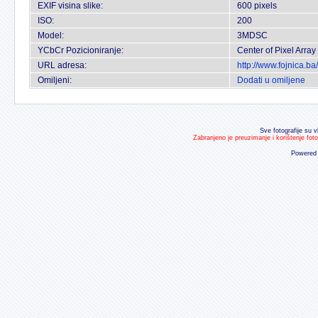
EXIF visina slike:
600 pixels
ISO:
200
Model:
3MDSC
YCbCr Pozicioniranje:
Center of Pixel Array
URL adresa:
http://www.fojnica.b
Omiljeni:
Dodati u omiljene
Sve fotografije su v
Zabranjeno je preuzimanje i korištenje fot
Powered