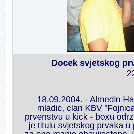
Docek svjetskog pr
2
18.09.2004. - Almedin Ha
mladic, clan KBV "Fojnic
prvenstvu u kick - boxu odr
je titulu svjetskog prvaka u
za one manje obavijestene, 