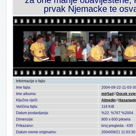
prvak Njemacke te osva
Informacije o fajlu
Ime fajla:
2004-09-22-11-03-30
Ime albuma:
mir5ad
/
Docek svje
Ključne riječi:
Almedin
/
Hasanagi
Veličina fajla:
118 KiB
Datum postavljanja:
%22. %767 %2004.
Dimenzije:
800 x 600 piksela
Prikazano:
broj pregleda - 430
Datum vreme originalno:
2004/09/21 11:03:30