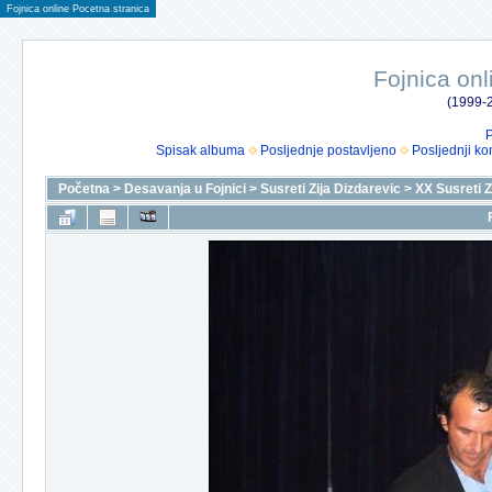
Fojnica online Pocetna stranica
Fojnica onl
(1999-2
P
Spisak albuma
Posljednje postavljeno
Posljednji ko
Početna
>
Desavanja u Fojnici
>
Susreti Zija Dizdarevic
>
XX Susreti Z