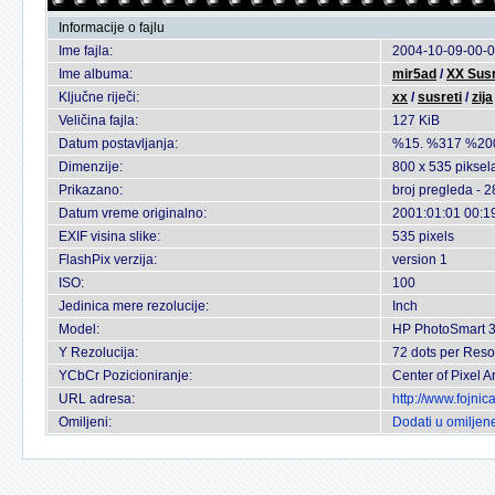
Informacije o fajlu
Ime fajla:
2004-10-09-00-0
Ime albuma:
mir5ad
/
XX Susr
Ključne riječi:
xx
/
susreti
/
zija
Veličina fajla:
127 KiB
Datum postavljanja:
%15. %317 %20
Dimenzije:
800 x 535 piksel
Prikazano:
broj pregleda - 
Datum vreme originalno:
2001:01:01 00:1
EXIF visina slike:
535 pixels
FlashPix verzija:
version 1
ISO:
100
Jedinica mere rezolucije:
Inch
Model:
HP PhotoSmart 
Y Rezolucija:
72 dots per Reso
YCbCr Pozicioniranje:
Center of Pixel A
URL adresa:
http://www.fojni
Omiljeni:
Dodati u omiljen