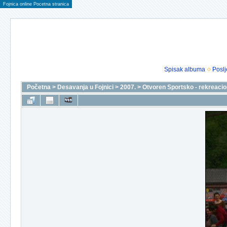
Fojnica online Pocetna stranica
Spisak albuma
Poslj
Početna
>
Desavanja u Fojnici
>
2007.
>
Otvoren Sportsko - rekreacio