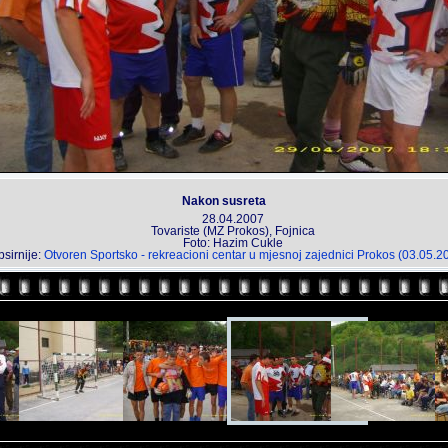
Nakon susreta
28.04.2007
Tovariste (MZ Prokos), Fojnica
Foto: Hazim Cukle
sirnije:
Otvoren Sportsko - rekreacioni centar u mjesnoj zajednici Prokos (03.05.2