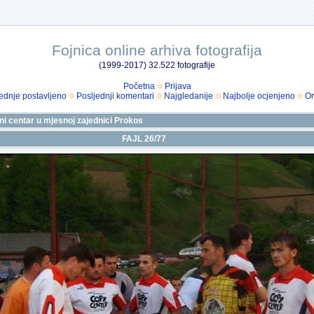
Fojnica online arhiva fotografija
(1999-2017) 32.522 fotografije
Početna
Prijava
ednje postavljeno
Posljednji komentari
Najgledanije
Najbolje ocjenjeno
Om
ni centar u mjesnoj zajednici Prokos
FAJL 26/77