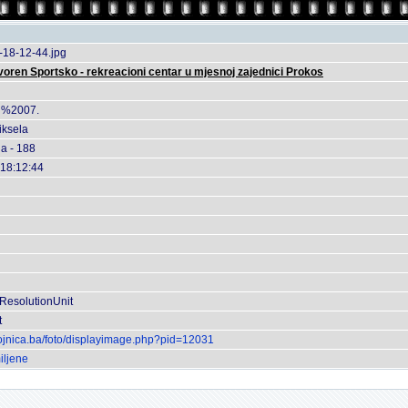
-18-12-44.jpg
voren Sportsko - rekreacioni centar u mjesnoj zajednici Prokos
 %2007.
iksela
da - 188
 18:12:44
 ResolutionUnit
t
fojnica.ba/foto/displayimage.php?pid=12031
iljene