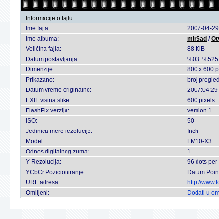
Informacije o fajlu
Ime fajla:
2007-04-29
Ime albuma:
mir5ad
/
Ot
Veličina fajla:
88 KiB
Datum postavljanja:
%03. %525
Dimenzije:
800 x 600 p
Prikazano:
broj pregle
Datum vreme originalno:
2007:04:29
EXIF visina slike:
600 pixels
FlashPix verzija:
version 1
ISO:
50
Jedinica mere rezolucije:
Inch
Model:
LM10-X3
Odnos digitalnog zuma:
1
Y Rezolucija:
96 dots per
YCbCr Pozicioniranje:
Datum Poin
URL adresa:
http://www.
Omiljeni:
Dodati u om