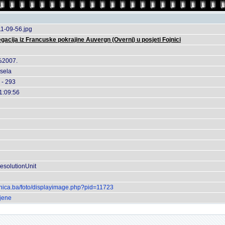
1-09-56.jpg
gacija iz Francuske pokrajine Auvergn (Overnj) u posjeti Fojnici
%2007.
ksela
 - 293
1:09:56
esolutionUnit
ojnica.ba/foto/displayimage.php?pid=11723
ljene