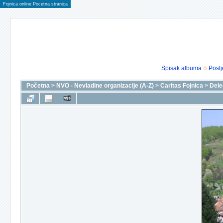
Fojnica online Pocetna stranica
Spisak albuma
Poslj
Početna
>
NVO - Nevladine organizacije (A-Z)
>
Caritas Fojnica
>
Dele