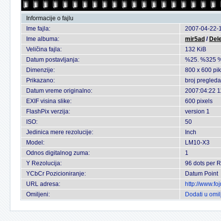
Informacije o fajlu
Ime fajla:
2007-04-22-1
Ime albuma:
mir5ad
/
Dele
Veličina fajla:
132 KiB
Datum postavljanja:
%25. %325 
Dimenzije:
800 x 600 pi
Prikazano:
broj pregleda
Datum vreme originalno:
2007:04:22 1
EXIF visina slike:
600 pixels
FlashPix verzija:
version 1
ISO:
50
Jedinica mere rezolucije:
Inch
Model:
LM10-X3
Odnos digitalnog zuma:
1
Y Rezolucija:
96 dots per R
YCbCr Pozicioniranje:
Datum Point
URL adresa:
http://www.f
Omiljeni:
Dodati u omi