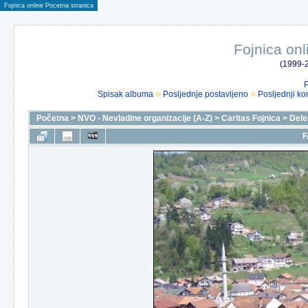
Fojnica online Pocetna stranica
Fojnica onl
(1999-2
P
Spisak albuma
Posljednje postavljeno
Posljednji ko
Početna
>
NVO - Nevladine organizacije (A-Z)
>
Caritas Fojnica
>
Dele
F