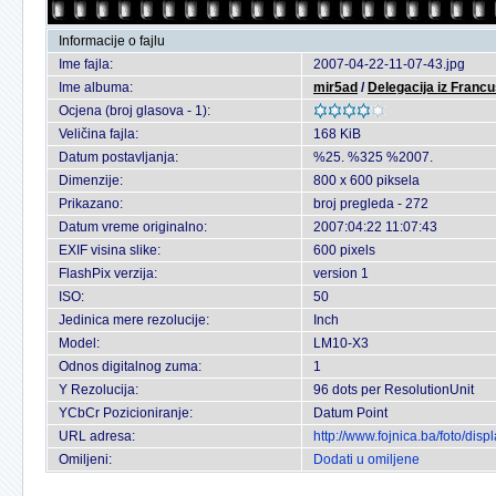
Informacije o fajlu
Ime fajla:
2007-04-22-11-07-43.jpg
Ime albuma:
mir5ad
/
Delegacija iz Francu
Ocjena (broj glasova - 1):
Veličina fajla:
168 KiB
Datum postavljanja:
%25. %325 %2007.
Dimenzije:
800 x 600 piksela
Prikazano:
broj pregleda - 272
Datum vreme originalno:
2007:04:22 11:07:43
EXIF visina slike:
600 pixels
FlashPix verzija:
version 1
ISO:
50
Jedinica mere rezolucije:
Inch
Model:
LM10-X3
Odnos digitalnog zuma:
1
Y Rezolucija:
96 dots per ResolutionUnit
YCbCr Pozicioniranje:
Datum Point
URL adresa:
http://www.fojnica.ba/foto/di
Omiljeni:
Dodati u omiljene