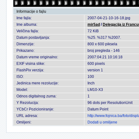
Informacije o fajlu
Ime fajla:
2007-04-21-10-16-18.jpg
Ime albuma:
mir5ad
/
Delegacija iz Francu
Veličina fajla:
72 KiB
Datum postavljanja:
%25. %317 %2007.
Dimenzije:
800 x 600 piksela
Prikazano:
broj pregleda - 146
Datum vreme originalno:
2007:04:21 10:16:18
EXIF visina slike:
600 pixels
FlashPix verzija:
version 1
ISO:
100
Jedinica mere rezolucije:
Inch
Model:
LM10-X3
Odnos digitalnog zuma:
1
Y Rezolucija:
96 dots per ResolutionUnit
YCbCr Pozicioniranje:
Datum Point
URL adresa:
http://www.fojnica.ba/foto/di
Omiljeni:
Dodati u omiljene