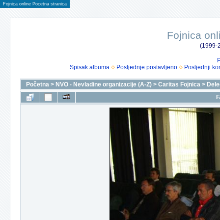
Fojnica online Pocetna stranica
Fojnica onl
(1999-2
P
Spisak albuma
Posljednje postavljeno
Posljednji ko
Početna
>
NVO - Nevladine organizacije (A-Z)
>
Caritas Fojnica
>
Dele
F