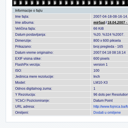
Informacije o fajlu
Ime fajla:
2007-04-18-08-16-14.
Ime albuma:
mir5ad
/
18.04.2007 -
Veličina fajla:
66 KiB
Datum postavljanja:
%20. %324 %2007.
Dimenzije:
800 x 600 piksela
Prikazano:
broj pregleda - 165
Datum vreme originalno:
2007:04:18 08:16:14
EXIF visina slike:
600 pixels
FlashPix verzija:
version 1
ISO:
100
Jedinica mere rezolucije:
Inch
Model:
LM10-X3
Odnos digitalnog zuma:
1
Y Rezolucija:
96 dots per Resolutio
YCbCr Pozicioniranje:
Datum Point
URL adresa:
http://www.fojnica.ba
Omiljeni:
Dodati u omiljene