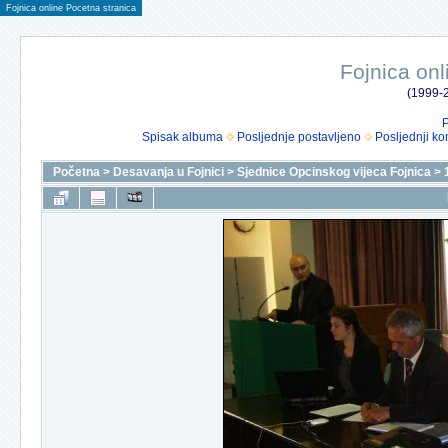
Fojnica online Pocetna stranica
Fojnica onl
(1999-2
P
Spisak albuma
Posljednje postavljeno
Posljednji ko
Početna
>
Desavanja u Fojnici
>
Sjednice Opcinskog vijeca Fojnica
>