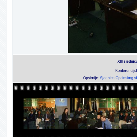
XIII sjedni
Konferencijs
Opsirnije:
Sjednica Opcinskog vi