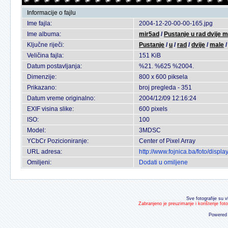
Informacije o fajlu
Ime fajla:
2004-12-20-00-00-165.jpg
Ime albuma:
mir5ad
/
Pustanje u rad dvije 
Ključne riječi:
Pustanje
/
u
/
rad
/
dvije
/
male
Veličina fajla:
151 KiB
Datum postavljanja:
%21. %625 %2004.
Dimenzije:
800 x 600 piksela
Prikazano:
broj pregleda - 351
Datum vreme originalno:
2004/12/09 12:16:24
EXIF visina slike:
600 pixels
ISO:
100
Model:
3MDSC
YCbCr Pozicioniranje:
Center of Pixel Array
URL adresa:
http://www.fojnica.ba/foto/disp
Omiljeni:
Dodati u omiljene
Sve fotografije su v
Zabranjeno je preuzimanje i korištenje fot
Powered