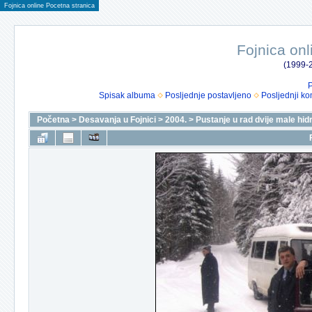
Fojnica online Pocetna stranica
Fojnica onl
(1999-2
P
Spisak albuma
Posljednje postavljeno
Posljednji ko
Početna
>
Desavanja u Fojnici
>
2004.
>
Pustanje u rad dvije male hi