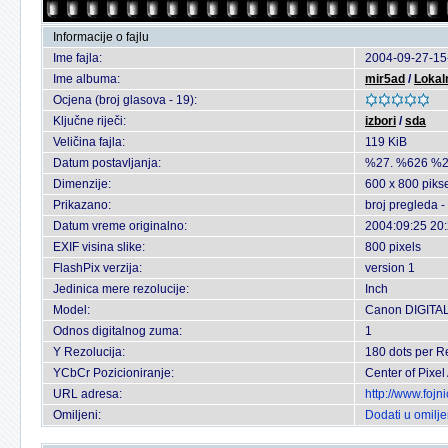
Informacije o fajlu
Ime fajla:
2004-09-27-15
Ime albuma:
mir5ad
/
Lokaln
Ocjena (broj glasova - 19):
Ključne riječi:
izbori
/
sda
Veličina fajla:
119 KiB
Datum postavljanja:
%27. %626 %2
Dimenzije:
600 x 800 piks
Prikazano:
broj pregleda 
Datum vreme originalno:
2004:09:25 20
EXIF visina slike:
800 pixels
FlashPix verzija:
version 1
Jedinica mere rezolucije:
Inch
Model:
Canon DIGITAL
Odnos digitalnog zuma:
1
Y Rezolucija:
180 dots per R
YCbCr Pozicioniranje:
Center of Pixel
URL adresa:
http://www.foj
Omiljeni:
Dodati u omilj