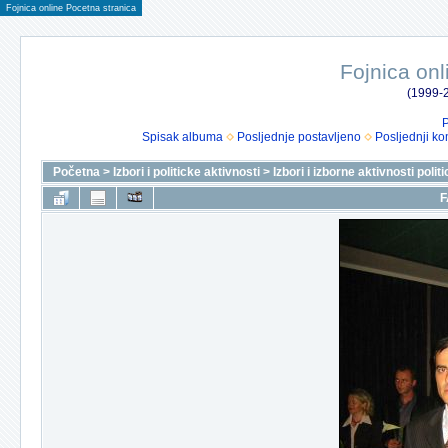
Fojnica online Pocetna stranica
Fojnica onl
(1999-2
P
Spisak albuma
Posljednje postavljeno
Posljednji ko
Početna
>
Izbori i politicke aktivnosti
>
Izbori i izborne aktivnosti polit
F