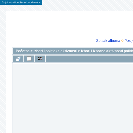
Fojnica online Pocetna stranica
Spisak albuma
Poslj
Početna
>
Izbori i politicke aktivnosti
>
Izbori i izborne aktivnosti polit