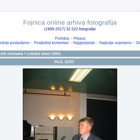
Fojnica online arhiva fotografija
(1999-2017) 32.522 fotografije
Početna
Prijava
ednje postavljeno
Posljednji komentari
Najgledanije
Najbolje ocjenjeno
Om
ickih stranaka
>
Lokalni izbori 2004.
FAJL 32/53