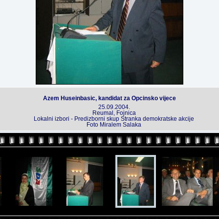
Azem Huseinbasic, kandidat za Opcinsko vijece
25.09.2004.
Reumal, Fojnica
Lokalni izbori - Predizborni skup Stranka demokratske akcije
Foto Miralem Salaka