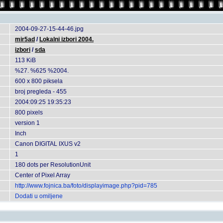
2004-09-27-15-44-46.jpg
mir5ad
/
Lokalni izbori 2004.
izbori
/
sda
113 KiB
%27. %625 %2004.
600 x 800 piksela
broj pregleda - 455
2004:09:25 19:35:23
800 pixels
version 1
Inch
Canon DIGITAL IXUS v2
1
180 dots per ResolutionUnit
Center of Pixel Array
http://www.fojnica.ba/foto/displayimage.php?pid=785
Dodati u omiljene