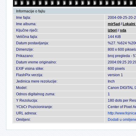
Informacije o fajlu
Ime fajla:
2004-09-25-20-2
Ime albuma:
mir5ad
/
Lokalni 
Ključne riječi:
izbori
/
sda
Veličina fajla:
144 KiB
Datum postavljanja:
%27. %624 %20
Dimenzije:
800 x 600 piksel
Prikazano:
broj pregleda - 
Datum vreme originalno:
2004:09:25 20:2
EXIF visina slike:
600 pixels
FlashPix verzija:
version 1
Jedinica mere rezolucije:
Inch
Model:
Canon DIGITAL 
Odnos digitalnog zuma:
1
Y Rezolucija:
180 dots per Res
YCbCr Pozicioniranje:
Center of Pixel A
URL adresa:
http://www.fojni
Omiljeni:
Dodati u omiljen