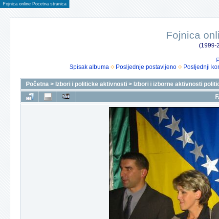
Fojnica online Pocetna stranica
Fojnica onl
(1999-2
P
Spisak albuma
Posljednje postavljeno
Posljednji ko
Početna
>
Izbori i politicke aktivnosti
>
Izbori i izborne aktivnosti polit
F