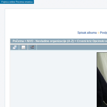
Fojnica online Pocetna stranica
Spisak albuma
Poslj
Početna
>
NVO - Nevladine organizacije (A-Z)
>
Crveni kriz Opcinski 