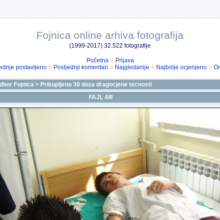
Fojnica online arhiva fotografija
(1999-2017) 32.522 fotografije
Početna
Prijava
ednje postavljeno
Posljednji komentari
Najgledanije
Najbolje ocjenjeno
Om
odbor Fojnica
>
Prikupljeno 30 doza dragocjene tecnosti
FAJL 4/8