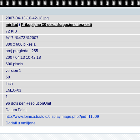
2007-04-13-10-42-18.jpg
mir5ad
/
Prikupljeno 30 doza dragocjene tecnosti
72 KiB
%17. %473 %2007.
800 x 600 piksela
broj pregleda - 255
2007:04:13 10:42:18
600 pixels
version 1
50
Inch
LM10-X3
1
96 dots per ResolutionUnit
Datum Point
http://www.fojnica.ba/foto/displayimage.php?pid=11509
Dodati u omiljene