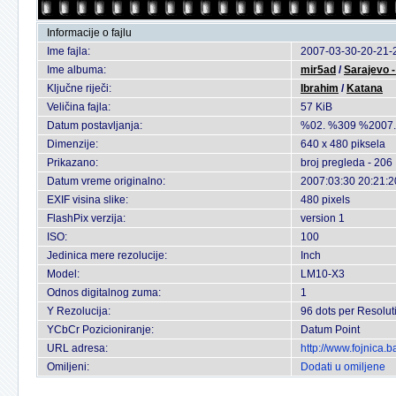
Informacije o fajlu
Ime fajla:
2007-03-30-20-21-2
Ime albuma:
mir5ad
/
Sarajevo 
Ključne riječi:
Ibrahim
/
Katana
Veličina fajla:
57 KiB
Datum postavljanja:
%02. %309 %2007.
Dimenzije:
640 x 480 piksela
Prikazano:
broj pregleda - 206
Datum vreme originalno:
2007:03:30 20:21:2
EXIF visina slike:
480 pixels
FlashPix verzija:
version 1
ISO:
100
Jedinica mere rezolucije:
Inch
Model:
LM10-X3
Odnos digitalnog zuma:
1
Y Rezolucija:
96 dots per Resolut
YCbCr Pozicioniranje:
Datum Point
URL adresa:
http://www.fojnica.
Omiljeni:
Dodati u omiljene