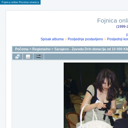
Fojnica online Pocetna stranica
Fojnica onl
(1999-2
P
Spisak albuma
Posljednje postavljeno
Posljednji ko
Početna
>
Regionalno
>
Sarajevo - Zavodu Drin donacija od 10 000 K